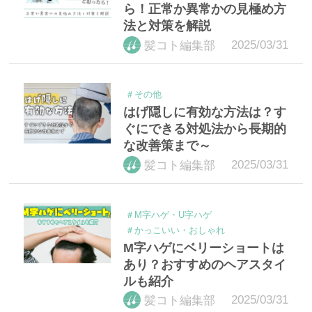
ら！正常か異常かの見極め方
法と対策を解説
2025/03/31
髪コト編集部
＃その他
はげ隠しに有効な方法は？す
ぐにできる対処法から長期的
な改善策まで～
2025/03/31
髪コト編集部
＃M字ハゲ・U字ハゲ
＃かっこいい・おしゃれ
M字ハゲにベリーショートは
あり？おすすめのヘアスタイ
ルも紹介
2025/03/31
髪コト編集部