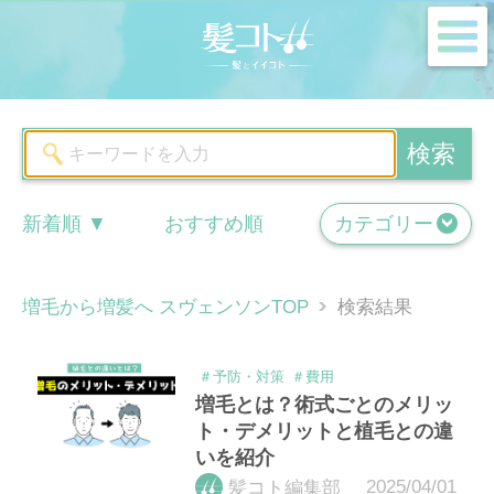
m
検索
新着順
おすすめ順
カテゴリー
増毛から増髪へ スヴェンソンTOP
検索結果
＃予防・対策
＃費用
増毛とは？術式ごとのメリッ
ト・デメリットと植毛との違
いを紹介
2025/04/01
髪コト編集部