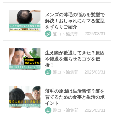
メンズの薄毛の悩みを髪型で
解決！おしゃれにキマる髪型
をずらりご紹介
2025/03/31
髪コト編集部
生え際が後退してきた？原因
や後退を遅らせるコツを伝
授！
2025/03/31
髪コト編集部
薄毛の原因は生活習慣？髪を
育てるための食事と生活のポ
イント
2025/03/31
髪コト編集部