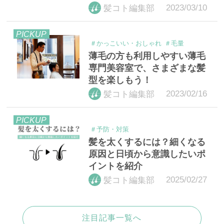
2023/03/10
髪コト編集部
PICKUP
＃かっこいい・おしゃれ
＃毛量
薄毛の方も利用しやすい薄毛
専門美容室で、さまざまな髪
型を楽しもう！
2023/02/16
髪コト編集部
PICKUP
＃予防・対策
髪を太くするには？細くなる
原因と日頃から意識したいポ
イントを紹介
2025/02/27
髪コト編集部
注目記事一覧へ