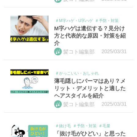
＃M字ハゲ・U字ハゲ
＃予防・対策
M字ハゲは遺伝する？見分け
方と代表的な原因・対策を紹
介
2025/03/31
髪コト編集部
＃かっこいい・おしゃれ
薄毛隠しにパーマはあり？メ
リット・デメリットと適した
ヘアスタイルを紹介
2025/03/31
髪コト編集部
＃抜け毛
＃予防・対策
＃毛量
「抜け毛がひどい」と思った