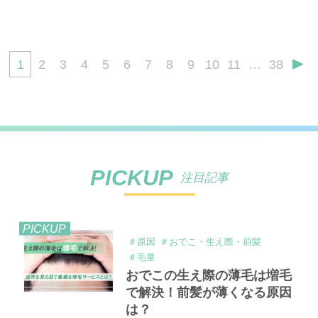
1
2
3
4
5
6
7
8
9
10
11
…
38
PICKUP
注目記事
PICKUP
＃原因
＃おでこ・生え際・前髪
＃毛量
おでこの生え際の薄毛は増毛
で解決！前髪が薄くなる原因
は？