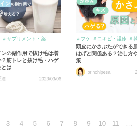
＃サプリメント・薬
＃フケ
＃ニキビ・湿疹
＃
頭皮にかさぶたができる
インの副作用で抜け毛は増
はげと関係ある？治し方
か？筋トレと抜け毛・ハゲ
策
性とは
princhipesa
2
坂達
2023/03/06
3
4
5
6
7
8
9
10
11
…