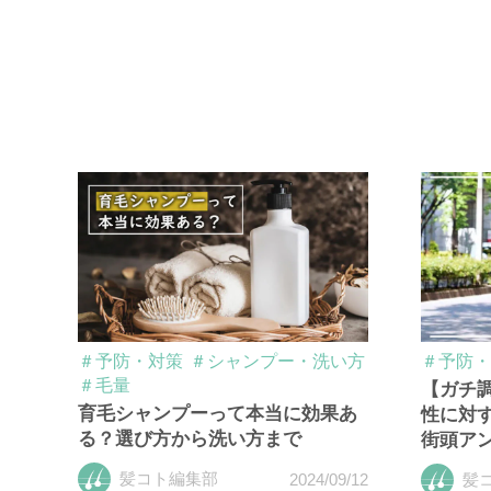
＃予防・対策
＃シャンプー・洗い方
＃予防・
＃毛量
【ガチ
育毛シャンプーって本当に効果あ
性に対
る？選び方から洗い方まで
街頭ア
髪コト編集部
2024/09/12
髪