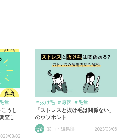
毛量
＃抜け毛
＃原因
＃毛量
をこうし
「ストレスと抜け毛は関係ない」
に調査し
のウソホント
髪コト編集部
2023/03/06
023/03/02