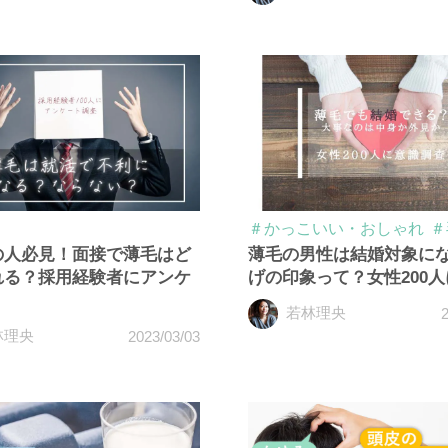
＃かっこいい・おしゃれ
＃
の人必見！面接で薄毛はど
薄毛の男性は結婚対象に
れる？採用経験者にアンケ
げの印象って？女性200
若林理央
2
林理央
2023/03/03