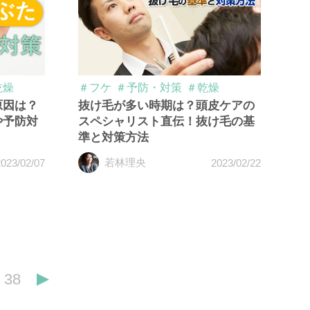
乾燥
＃フケ
＃予防・対策
＃乾燥
原因は？
抜け毛が多い時期は？頭皮ケアの
や予防対
スペシャリスト直伝！抜け毛の基
準と対策方法
若林理央
023/02/07
2023/02/22
38