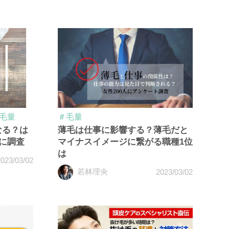
毛量
＃毛量
なる？は
薄毛は仕事に影響する？薄毛だと
人に調査
マイナスイメージに繋がる職種1位
は
023/03/02
若林理央
2023/03/02