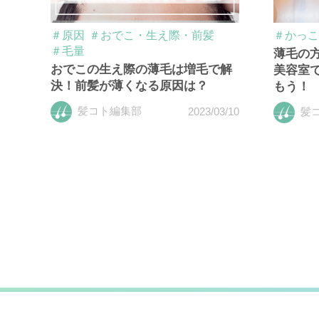
＃原因
＃おでこ・生え際・前髪
＃かっこ
＃毛量
薄毛の
おでこの生え際の薄毛は増毛で解
美容室
決！前髪が薄くなる原因は？
もう！
髪コト編集部
2023/03/10
髪