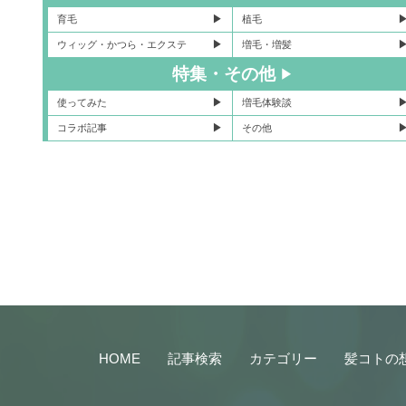
育毛
植毛
ウィッグ・かつら・エクステ
増毛・増髪
特集・その他
使ってみた
増毛体験談
コラボ記事
その他
HOME
記事検索
カテゴリー
髪コトの