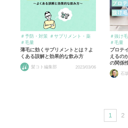
＃予防・対策
＃サプリメント・薬
＃抜け毛
＃毛量
＃毛量
薄毛に効くサプリメントとは？よ
プロテ
くある誤解と効果的な飲み方
えるの
の関係
髪コト編集部
2023/03/06
石
1
2