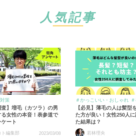
人気記事
対策
＃かっこいい・おしゃれ
＃
調査】増毛（カツラ）の男
【必見】薄毛の人は髪型
する女性の本音！表参道で
た方が良い！女性250人
ンケート
た結果は？
コト編集部
若林理央
2023/03/08
2