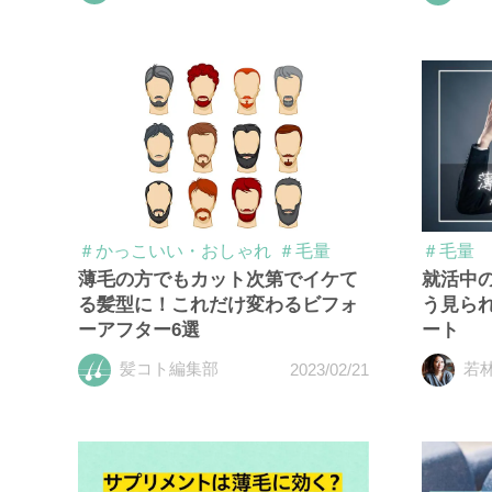
＃かっこいい・おしゃれ
＃毛量
＃毛量
薄毛の方でもカット次第でイケて
就活中
る髪型に！これだけ変わるビフォ
う見ら
ーアフター6選
ート
髪コト編集部
若
2023/02/21