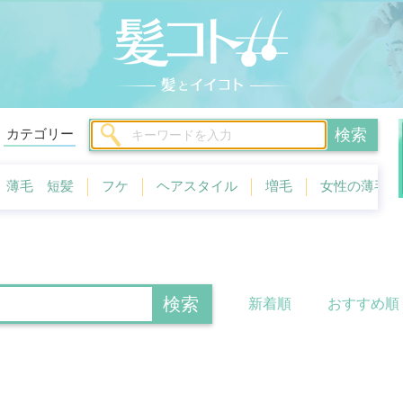
カテゴリー
検索
毛 短髪
フケ
ヘアスタイル
増毛
女性の薄毛
カ
検索
新着順
おすすめ順