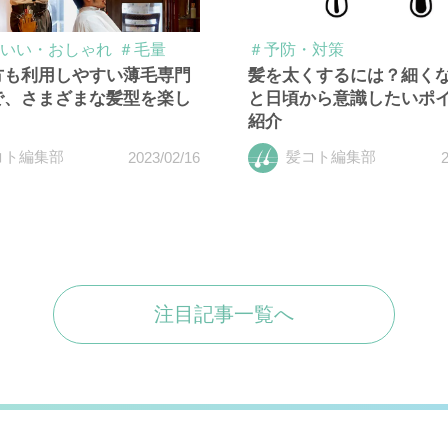
いい・おしゃれ
＃毛量
＃予防・対策
方も利用しやすい薄毛専門
髪を太くするには？細く
で、さまざまな髪型を楽し
と日頃から意識したいポ
紹介
コト編集部
髪コト編集部
2023/02/16
2
注目記事一覧へ