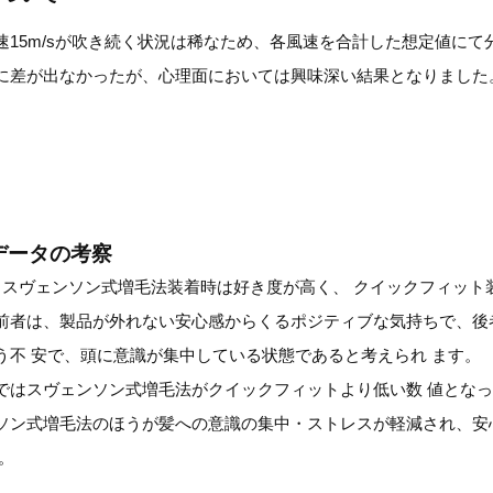
速15m/sが吹き続く状況は稀なため、各風速を合計した想定値にて
に差が出なかったが、心理面においては興味深い結果となりました
データの考察
、スヴェンソン式増毛法装着時は好き度が高く、 クイックフィット
前者は、製品が外れない安心感からくるポジティブな気持ちで、後
う不 安で、頭に意識が集中している状態であると考えられ ます。
ではスヴェンソン式増毛法がクイックフィットより低い数 値とな
ソン式増毛法のほうが髪への意識の集中・ストレスが軽減され、安
。