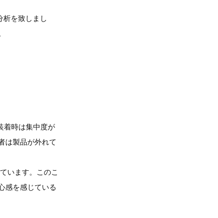
分析を致しまし
。
装着時は集中度が
者は製品が外れて
っています。このこ
心感を感じている