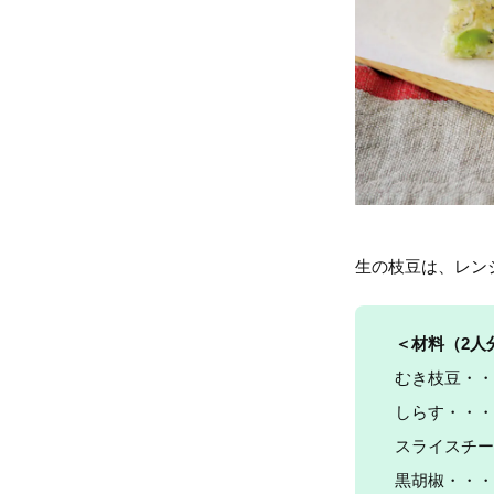
生の枝豆は、レン
＜材料（
2人
むき枝豆・・
しらす・・・1
スライスチー
黒胡椒・・・