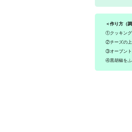
＜作り方（
調
①クッキング
②チーズの上
③オーブント
④黒胡椒をふ