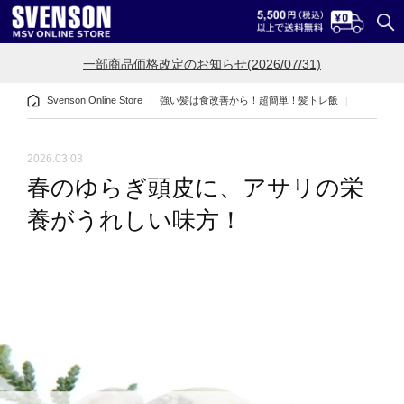
一部商品価格改定のお知らせ(2026/07/31)
Svenson Online Store
強い髪は食改善から！超簡単！髪トレ飯
春のゆら
2026.03.03
春のゆらぎ頭皮に、アサリの栄
養がうれしい味方！