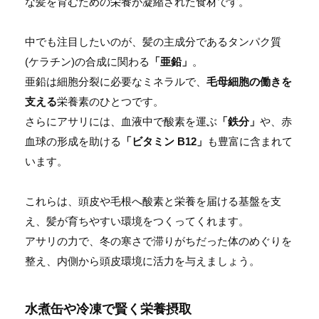
な髪を育むための栄養が凝縮された食材です。
中でも注目したいのが、髪の主成分であるタンパク質
(ケラチン)の合成に関わる
「亜鉛」
。
亜鉛は細胞分裂に必要なミネラルで、
毛母細胞の働きを
支える
栄養素のひとつです。
さらにアサリには、血液中で酸素を運ぶ
「鉄分」
や、赤
血球の形成を助ける
「ビタミン B12」
も豊富に含まれて
います。
これらは、頭皮や毛根へ酸素と栄養を届ける基盤を支
え、髪が育ちやすい環境をつくってくれます。
アサリの力で、冬の寒さで滞りがちだった体のめぐりを
整え、内側から頭皮環境に活力を与えましょう。
水煮缶や冷凍で賢く栄養摂取