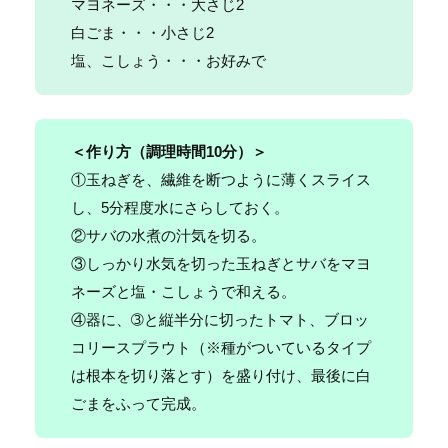
マヨネーズ・・・大さじ2
白ごま・・・小さじ2
塩、こしょう・・・お好みで
＜作り方（
調理時間10分
）＞
①玉ねぎを、繊維を断つように薄くスライス
し、5分程度水にさらしておく。
②サバの水煮の汁気を切る。
③しっかり水気を切った玉ねぎとサバをマヨ
ネーズと塩・こしょうで和える。
④器に、➂と縦半分に切ったトマト、ブロッ
コリースプラウト（※種がついているタイプ
は根本を切り落とす）を盛り付け、最後に白
ごまをふって完成。