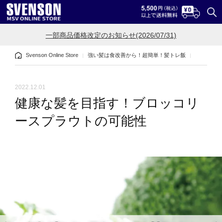
一部商品価格改定のお知らせ(2026/07/31)
Svenson Online Store
強い髪は食改善から！超簡単！髪トレ飯
健康な髪
2022.12.01
健康な髪を目指す！ブロッコリ
ースプラウトの可能性