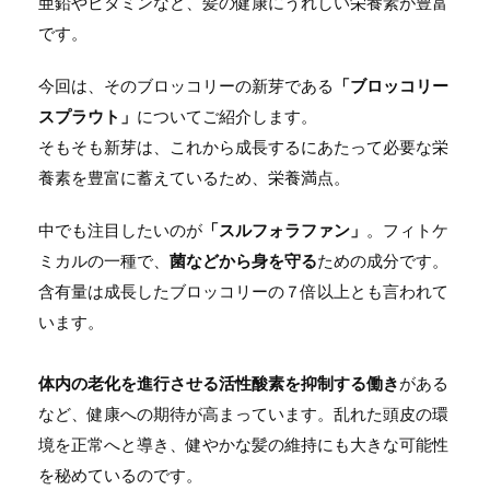
亜鉛やビタミンなど、髪の健康にうれしい栄養素が豊富
です。
今回は、そのブロッコリーの新芽である
「ブロッコリー
スプラウト」
についてご紹介します。
そもそも新芽は、これから成長するにあたって必要な栄
養素を豊富に蓄えているため、栄養満点。
中でも注目したいのが
「スルフォラファン」
。フィトケ
ミカルの一種で、
菌などから身を守る
ための成分です。
含有量は成長したブロッコリーの７倍以上とも言われて
います。
体内の老化を進行させる活性酸素を抑制する働き
がある
など、健康への期待が高まっています。乱れた頭皮の環
境を正常へと導き、健やかな髪の維持にも大きな可能性
を秘めているのです。