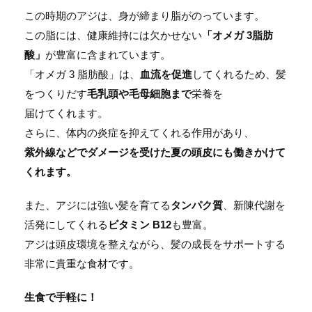
この時期のアジは、身が締まり脂がのっています。
この脂には、健康維持には欠かせない
「オメガ 3脂肪
酸」
が豊富に含まれています。
「オメガ 3 脂肪酸」は、
血流を促進
してくれるため、髪
をつくりだす
毛乳頭や毛母細胞まで
栄養を
届けてくれます。
さらに、体内の炎症を抑えてくれる作用があり、
紫外線などでダメージを受けた夏の頭皮にも働きかけて
くれます。
また、アジには強い髪を育てる
タンパク質
、新陳代謝を
活発にしてくれる
ビタミン B12
も豊富。
アジは頭皮環境を整えながら、髪の成長をサポートする
非常に貴重な食材です。
生食で手軽に！