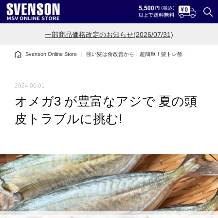
一部商品価格改定のお知らせ(2026/07/31)
Svenson Online Store
強い髪は食改善から！超簡単！髪トレ飯
オメガ3 
2024.06.01
オメガ3 が豊富なアジで 夏の頭
皮トラブルに挑む!