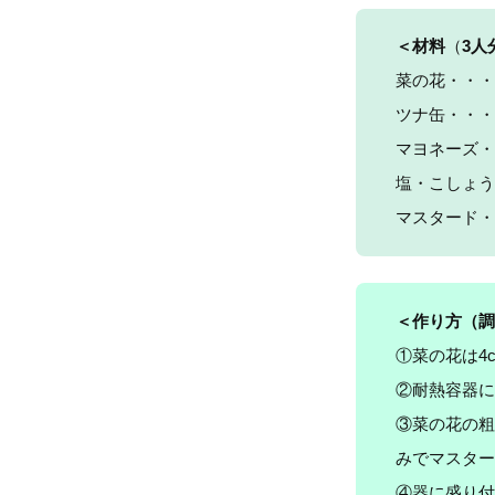
＜材料
（
3人
菜の花・・・
ツナ缶・・・
マヨネーズ・
塩・こしょう
マスタード・
＜作り方（調
①菜の花は4
②耐熱容器に
③菜の花の粗
みでマスター
④器に盛り付