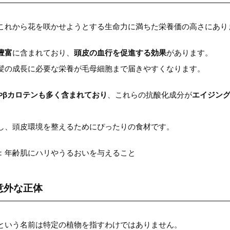
これから花を咲かせようとする生命力に満ちた栄養価の高さにあり
豊富
に含まれており、
頭皮の血行を促進する効果
があります。
髪の成長に必要な栄養が毛母細胞まで届きやすくなります。
やβカロテンも多く含まれており
、これらの抗酸化成分が
エイジン
し、頭皮環境を整えるためにぴったりの食材です。
：年齢肌にハリやうるおいを与えること
意外な正体
という名前は特定の植物を指すわけではありません。