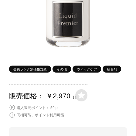
会員ランク別価格対象
その他
ウィッグケア
粘着剤
￥2,970
販売価格：
（税込）
59 pt
購入還元ポイント：
同梱可能、ポイント利用可能