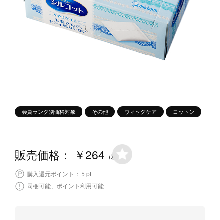
会員ランク別価格対象
その他
ウィッグケア
コットン
￥264
販売価格：
（税込）
5 pt
購入還元ポイント：
同梱可能、ポイント利用可能