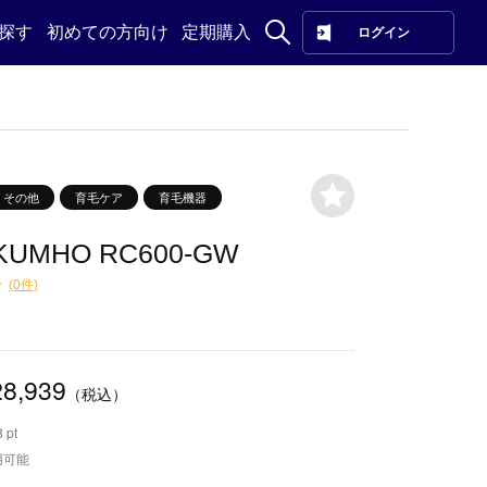
探す
初めての方向け
定期購入
ログイン
その他
育毛ケア
育毛機器
KUMHO RC600-GW
(0件)
8,939
（税込）
 pt
用可能