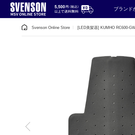
ブランド
Svenson Online Store
[LED美髪器] KUMHO RC600-G