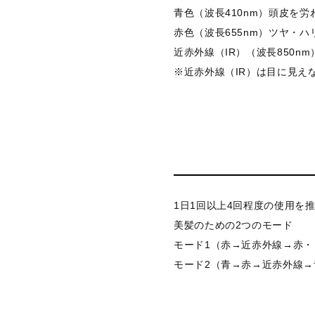
青色（波長410nm）頭皮を労
赤色（波長655nm）ツヤ・
近赤外線（IR）（波長850n
※近赤外線（IR）は目に見え
1日1回以上4回程度の使用を推
美髪のための2つのモード
モード1（赤→近赤外線→赤
モード2（青→赤→近赤外線