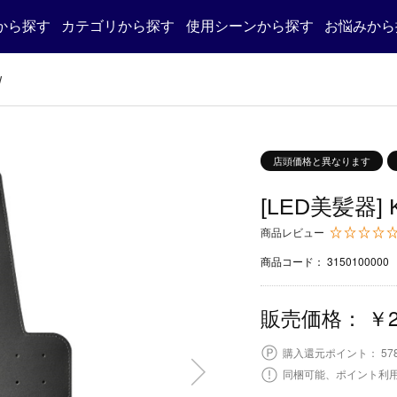
から探す
カテゴリから探す
使用シーンから探す
お悩みから
W
店頭価格と異なります
[LED美髪器] 
商品レビュー
3150100000
商品コード：
￥2
販売価格：
578
購入還元ポイント：
同梱可能、ポイント利