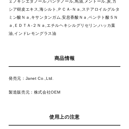
ェノキシエタノール,パンテノール,馬油,メントール,炭,カ
シア樹皮エキス,海シルト,ＰＣＡ-Ｎａ,ステアロイルグルタ
ミン酸Ｎａ,キサンタンガム,安息香酸Ｎａ,ペンテト酸５Ｎ
ａ,ＥＤＴＡ-２Ｎａ,エチルヘキシルグリセリン,ハッカ葉
油,インドレモングラス油
商品情報
発売元：Janet Co.,Ltd.
製造販売元：株式会社OEM
使用上の注意