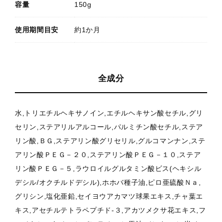
容量
150g
使用期間目安
約1か月
全成分
水,トリエチルヘキサノイン,エチルヘキサン酸セチル,グリ
セリン,ステアリルアルコール,パルミチン酸セチル,ステア
リン酸,ＢＧ,ステアリン酸グリセリル,グルコマンナン,ステ
アリン酸ＰＥＧ－２０,ステアリン酸ＰＥＧ－１０,ステア
リン酸ＰＥＧ－５,ラウロイルグルタミン酸ビス(ヘキシル
デシル/オクチルドデシル),ホホバ種子油,ピロ亜硫酸Ｎａ,
グリシン,塩化亜鉛,セイヨウアカマツ球果エキス,チャ葉エ
キス,アセチルテトラペプチド-３,アカツメクサ花エキス,フ