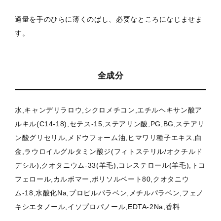
適量を手のひらに薄くのばし、必要なところになじませま
す。
全成分
水,キャンデリラロウ,シクロメチコン,エチルヘキサン酸ア
ルキル(C14-18),セテス-15,ステアリン酸,PG,BG,ステアリ
ン酸グリセリル,メドウフォーム油,ヒマワリ種子エキス,白
金,ラウロイルグルタミン酸ジ(フィトステリル/オクチルド
デシル),クオタニウム-33(羊毛),コレステロール(羊毛),トコ
フェロール,カルボマー,ポリソルベート80,クオタニウ
ム-18,水酸化Na,プロピルパラベン,メチルパラベン,フェノ
キシエタノール,イソプロパノール,EDTA-2Na,香料