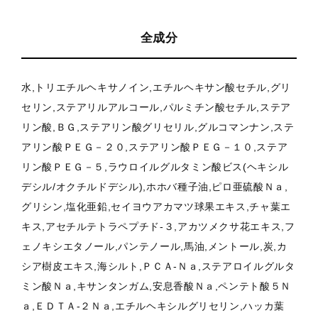
全成分
水,トリエチルヘキサノイン,エチルヘキサン酸セチル,グリ
セリン,ステアリルアルコール,パルミチン酸セチル,ステア
リン酸,ＢＧ,ステアリン酸グリセリル,グルコマンナン,ステ
アリン酸ＰＥＧ－２０,ステアリン酸ＰＥＧ－１０,ステア
リン酸ＰＥＧ－５,ラウロイルグルタミン酸ビス(ヘキシル
デシル/オクチルドデシル),ホホバ種子油,ピロ亜硫酸Ｎａ,
グリシン,塩化亜鉛,セイヨウアカマツ球果エキス,チャ葉エ
キス,アセチルテトラペプチド-３,アカツメクサ花エキス,フ
ェノキシエタノール,パンテノール,馬油,メントール,炭,カ
シア樹皮エキス,海シルト,ＰＣＡ-Ｎａ,ステアロイルグルタ
ミン酸Ｎａ,キサンタンガム,安息香酸Ｎａ,ペンテト酸５Ｎ
ａ,ＥＤＴＡ-２Ｎａ,エチルヘキシルグリセリン,ハッカ葉