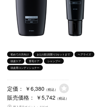
初めての方向け
お1人様1回限り1セットまで
ヘアライズ
頭皮ケア
育毛ケア
シャンプー
頭皮用コンディショナー
￥6,380
定価：
（税込）
￥5,742
販売価格：
（税込）
114 pt