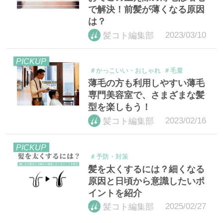
で解決！前髪が薄くなる原因
は？
2023/03/10
髪コト編集部
PICKUP
＃かっこいい・おしゃれ
＃毛量
薄毛の方も利用しやすい薄毛
専門美容室で、さまざまな髪
型を楽しもう！
2023/02/16
髪コト編集部
PICKUP
＃予防・対策
髪を太くするには？細くなる
原因と日頃から意識したいポ
イントを紹介
2025/02/27
髪コト編集部