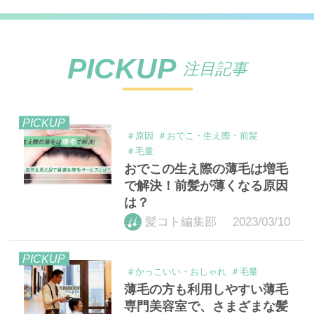
PICKUP
注目記事
PICKUP
＃原因
＃おでこ・生え際・前髪
＃毛量
おでこの生え際の薄毛は増毛
で解決！前髪が薄くなる原因
は？
2023/03/10
髪コト編集部
PICKUP
＃かっこいい・おしゃれ
＃毛量
薄毛の方も利用しやすい薄毛
専門美容室で、さまざまな髪