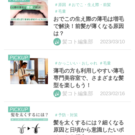
＃原因
＃おでこ・生え際・前髪
＃毛量
おでこの生え際の薄毛は増毛
で解決！前髪が薄くなる原因
は？
2023/03/10
髪コト編集部
PICKUP
＃かっこいい・おしゃれ
＃毛量
薄毛の方も利用しやすい薄毛
専門美容室で、さまざまな髪
型を楽しもう！
2023/02/16
髪コト編集部
PICKUP
＃予防・対策
髪を太くするには？細くなる
原因と日頃から意識したいポ