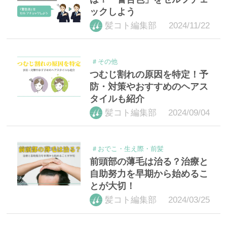
ックしよう
2024/11/22
髪コト編集部
＃その他
つむじ割れの原因を特定！予
防・対策やおすすめのヘアス
タイルも紹介
2024/09/04
髪コト編集部
＃おでこ・生え際・前髪
前頭部の薄毛は治る？治療と
自助努力を早期から始めるこ
とが大切！
2024/03/25
髪コト編集部