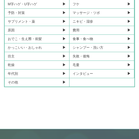
M字ハゲ・U字ハゲ
フケ
予防・対策
マッサージ・ツボ
サプリメント・薬
ニキビ・湿疹
原因
費用
おでこ・生え際・前髪
食事・食べ物
かっこいい・おしゃれ
シャンプー・洗い方
坊主
失敗・後悔
乾燥
毛量
年代別
インタビュー
その他