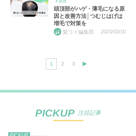
＃原因
頭頂部がハゲ・薄毛になる原
因と改善方法│つむじはげは
増毛で対策を
2023/03/10
髪コト編集部
1
2
3
PICKUP
注目記事
PICKUP