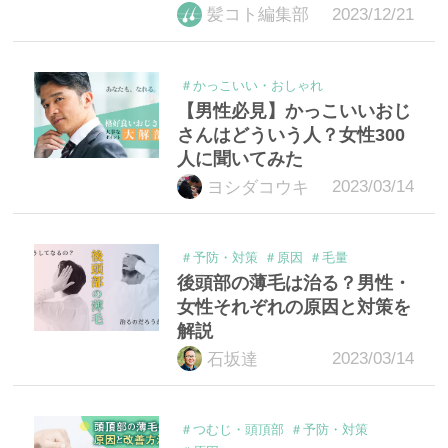
2023/12/21
髪コト編集部
＃かっこいい・おしゃれ
【男性必見】かっこいいおじ
さんはどういう人？女性300
人に聞いてみた
2023/03/14
ヨシダコウキ
＃予防・対策
＃原因
＃毛量
後頭部の薄毛は治る？男性・
女性それぞれの原因と対策を
解説
2023/03/14
石坂達
＃つむじ・頭頂部
＃予防・対策