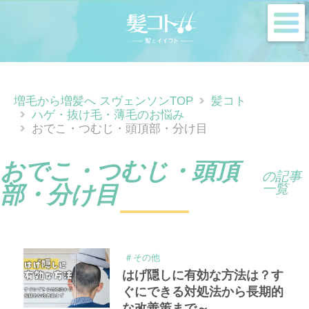
m
増毛から増髪へ スヴェンソンTOP
髪コト
ハゲ・抜け毛・薄毛のお悩み
おでこ・つむじ・頭頂部・分け目
おでこ・つむじ・頭頂
の記事
部・分け目
一覧
＃その他
はげ隠しに有効な方法は？す
ぐにできる対処法から長期的
な改善策まで～