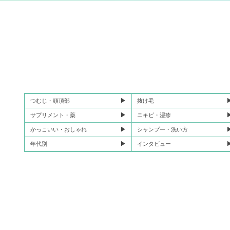
つむじ・頭頂部
抜け毛
サプリメント・薬
ニキビ・湿疹
かっこいい・おしゃれ
シャンプー・洗い方
年代別
インタビュー