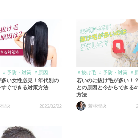
＃予防・対策
＃原因
＃抜け毛
＃予防・対策
＃
が多い女性必見！年代別の
若いのに抜け毛が多い！
今すぐできる対策方法
との原因と今からできる4
方法
林理央
若林理央
2023/02/22
2