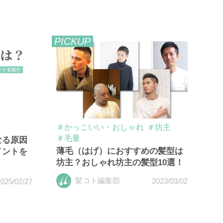
PICKUP
＃かっこいい・おしゃれ
＃坊主
＃毛量
なる原因
薄毛（はげ）におすすめの髪型は
イントを
坊主？おしゃれ坊主の髪型10選！
髪コト編集部
2023/03/02
025/02/27