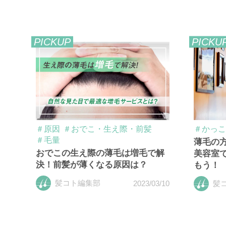
PICKUP
PICKU
＃原因
＃おでこ・生え際・前髪
＃かっこ
＃毛量
薄毛の
おでこの生え際の薄毛は増毛で解
美容室
決！前髪が薄くなる原因は？
もう！
髪コト編集部
2023/03/10
髪