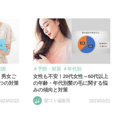
原因
＃予防・対策
＃年代別
？男女ご
女性も不安！20代女性～60代以上
つの対策
の年齢・年代別髪の毛に関する悩
みの傾向と対策
髪コト編集部
023/02/22
2023/02/21