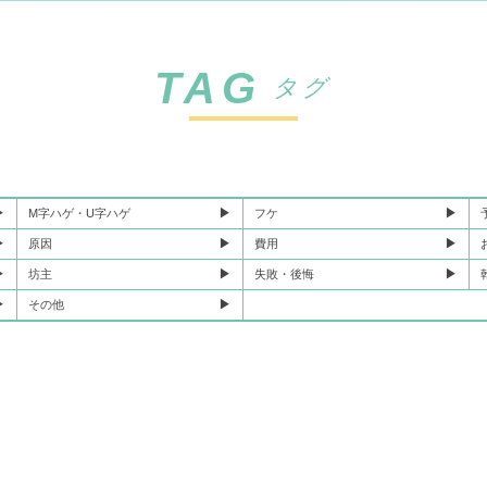
TAG
タグ
M字ハゲ・U字ハゲ
フケ
原因
費用
坊主
失敗・後悔
その他