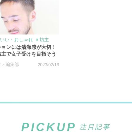
いい・おしゃれ
＃坊主
ションには清潔感が大切！
坊主で女子受けを目指そう
コト編集部
2023/02/16
PICKUP
注目記事