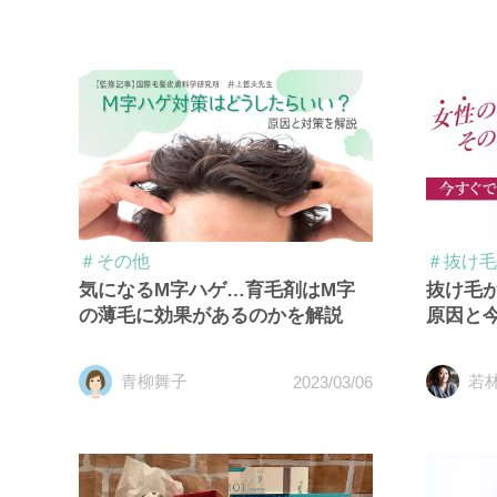
＃その他
＃抜け毛
気になるM字ハゲ…育毛剤はM字
抜け毛
の薄毛に効果があるのかを解説
原因と
青柳舞子
若
2023/03/06