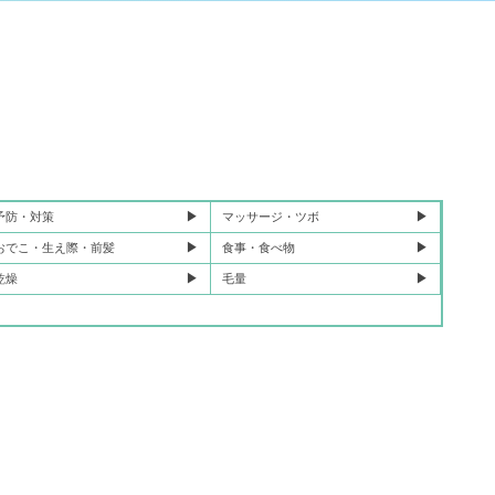
予防・対策
マッサージ・ツボ
おでこ・生え際・前髪
食事・食べ物
乾燥
毛量