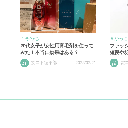
＃その他
＃かっこ
20代女子が女性用育毛剤を使って
ファッ
みた！本当に効果はある？
短髪や
髪コト編集部
髪
2023/02/21