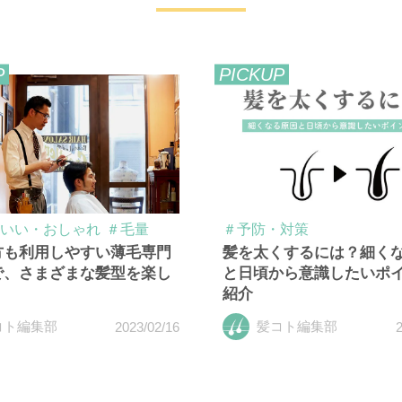
P
PICKUP
いい・おしゃれ
＃毛量
＃予防・対策
方も利用しやすい薄毛専門
髪を太くするには？細く
で、さまざまな髪型を楽し
と日頃から意識したいポ
紹介
コト編集部
髪コト編集部
2023/02/16
2