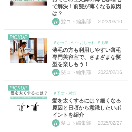
で解決！前髪が薄くなる原因
は？
2023/03/10
髪コト編集部
PICKUP
＃かっこいい・おしゃれ
＃毛量
薄毛の方も利用しやすい薄毛
専門美容室で、さまざまな髪
型を楽しもう！
2023/02/16
髪コト編集部
PICKUP
＃予防・対策
髪を太くするには？細くなる
原因と日頃から意識したいポ
イントを紹介
2025/02/27
髪コト編集部