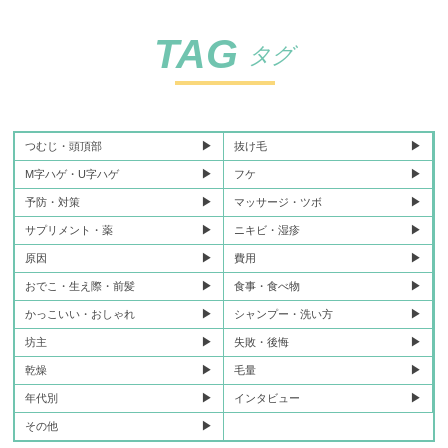
TAG
タグ
つむじ・頭頂部
抜け毛
M字ハゲ・U字ハゲ
フケ
予防・対策
マッサージ・ツボ
サプリメント・薬
ニキビ・湿疹
原因
費用
おでこ・生え際・前髪
食事・食べ物
かっこいい・おしゃれ
シャンプー・洗い方
坊主
失敗・後悔
乾燥
毛量
年代別
インタビュー
その他