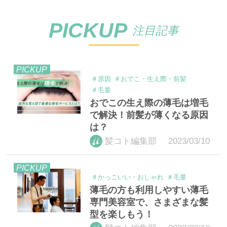
PICKUP
注目記事
PICKUP
＃原因
＃おでこ・生え際・前髪
＃毛量
おでこの生え際の薄毛は増毛
で解決！前髪が薄くなる原因
は？
2023/03/10
髪コト編集部
PICKUP
＃かっこいい・おしゃれ
＃毛量
薄毛の方も利用しやすい薄毛
専門美容室で、さまざまな髪
型を楽しもう！