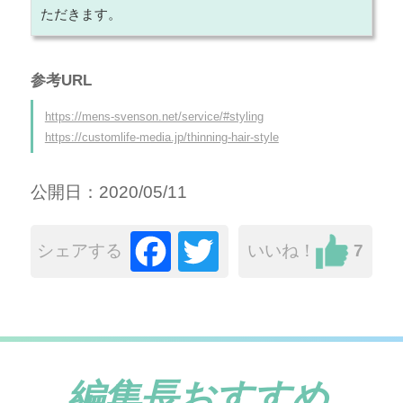
ただきます。
参考URL
https://mens-svenson.net/service/#styling
https://customlife-media.jp/thinning-hair-style
公開日：2020/05/11
Facebook
Twitter
いいね！
7
シェアする
編集長おすすめ