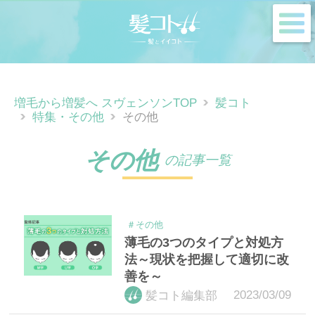
m
増毛から増髪へ スヴェンソンTOP
髪コト
特集・その他
その他
その他
の記事一覧
＃その他
薄毛の3つのタイプと対処方
法～現状を把握して適切に改
善を～
2023/03/09
髪コト編集部