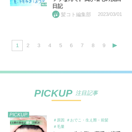
日記
2023/03/01
髪コト編集部
1
2
3
4
5
6
7
8
9
PICKUP
注目記事
PICKUP
＃原因
＃おでこ・生え際・前髪
＃毛量