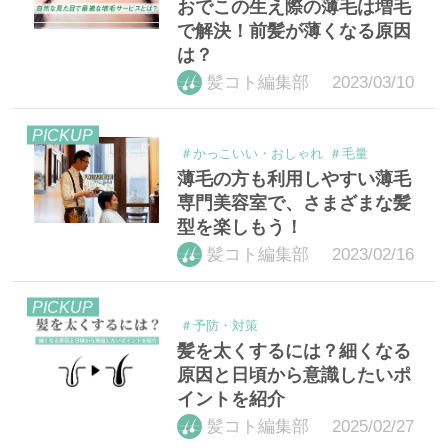
おでこの生え際の薄毛は増毛
で解決！前髪が薄くなる原因
は？
2023/03/10
髪コト編集部
PICKUP
＃かっこいい・おしゃれ
＃毛量
薄毛の方も利用しやすい薄毛
専門美容室で、さまざまな髪
型を楽しもう！
2023/02/16
髪コト編集部
PICKUP
＃予防・対策
髪を太くするには？細くなる
原因と日頃から意識したいポ
イントを紹介
2025/02/27
髪コト編集部