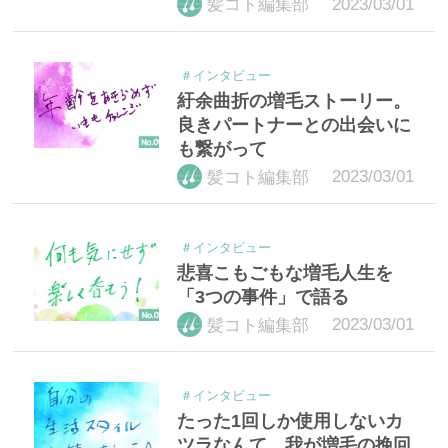
2023/03/01
髪コト編集部
＃インタビュー
紆余曲折の増毛ストーリー。
良きパートナーとの出会いに
も繋がって
2023/03/01
髪コト編集部
＃インタビュー
悲喜こもごもな増毛人生を
「3つの事件」で語る
2023/03/01
髪コト編集部
＃インタビュー
たった1回しか使用しないカ
ツラなんて。我が増毛の挽回