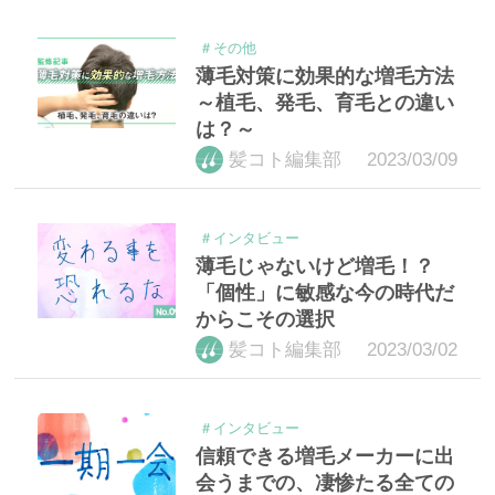
＃その他
薄毛対策に効果的な増毛方法
～植毛、発毛、育毛との違い
は？～
2023/03/09
髪コト編集部
＃インタビュー
薄毛じゃないけど増毛！？
「個性」に敏感な今の時代だ
からこその選択
2023/03/02
髪コト編集部
＃インタビュー
信頼できる増毛メーカーに出
会うまでの、凄惨たる全ての