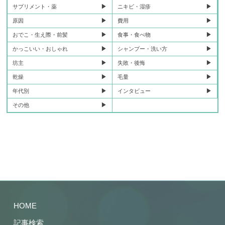
サプリメント・薬
ニキビ・湿疹
原因
費用
おでこ・生え際・前髪
食事・食べ物
かっこいい・おしゃれ
シャンプー・洗い方
坊主
失敗・後悔
乾燥
毛量
年代別
インタビュー
その他
HOME
記事検索