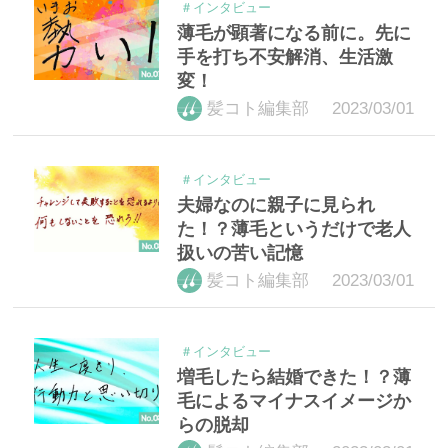
＃インタビュー
薄毛が顕著になる前に。先に
手を打ち不安解消、生活激
変！
2023/03/01
髪コト編集部
＃インタビュー
夫婦なのに親子に見られ
た！？薄毛というだけで老人
扱いの苦い記憶
2023/03/01
髪コト編集部
＃インタビュー
増毛したら結婚できた！？薄
毛によるマイナスイメージか
らの脱却